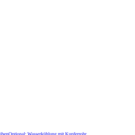
eiben
Optional: Wasserkühlung mit Kupferrohr