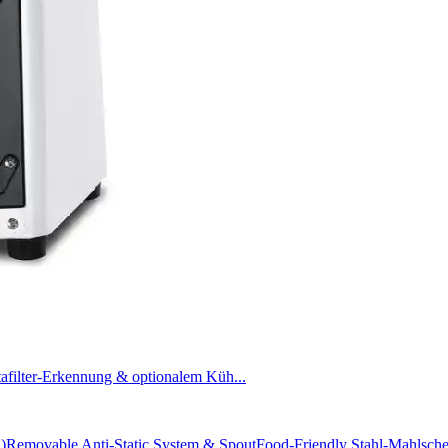
afilter-Erkennung & optionalem Küh...
)
Removable Anti-Static System & Spout
Food-Friendly Stahl-Mahlsch