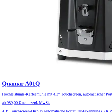
Quamar A01Q
Hochleistungs-Kaffeemühle mit 4,3″ Touchscreen, automatischer Port
ab 989,00 € netto zzgl. MwSt.
4,3″ Touchscreen-Display
Automatische Portafilter-Erkennung (S.R.P.