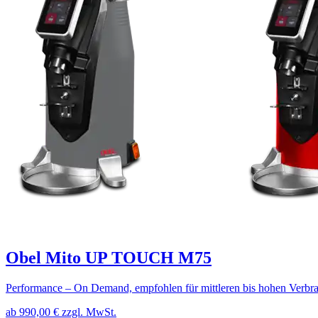
Obel Mito UP TOUCH M75
Performance – On Demand, empfohlen für mittleren bis hohen Verbr
ab 990,00 € zzgl. MwSt.